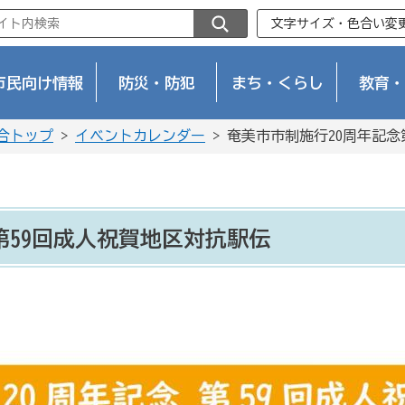
文字サイズ・色合い変
市民向け情報
防災・防犯
まち・くらし
教育・
合トップ
>
イベントカレンダー
> 奄美市市制施行20周年記念
第59回成人祝賀地区対抗駅伝