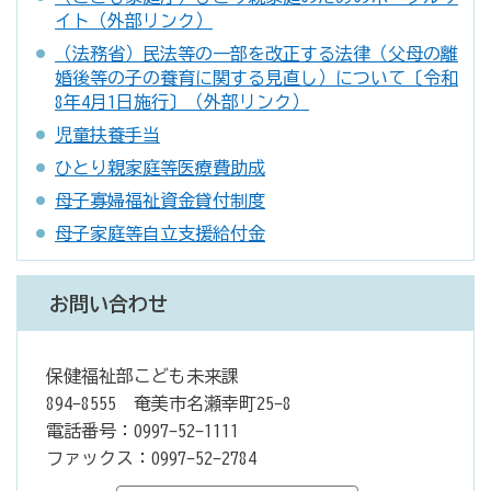
イト（外部リンク）
（法務省）民法等の一部を改正する法律（父母の離
婚後等の子の養育に関する見直し）について〔令和
8年4月1日施行〕（外部リンク）
児童扶養手当
ひとり親家庭等医療費助成
母子寡婦福祉資金貸付制度
母子家庭等自立支援給付金
お問い合わせ
保健福祉部こども未来課
894-8555 奄美市名瀬幸町25-8
電話番号：0997-52-1111
ファックス：0997-52-2784