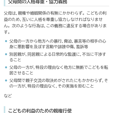
父母間の人格尊重・協力義務
父母は,親権や婚姻関係の有無にかかわらず。こどもの利
益のため,互いに人格を尊重し協力しなければなりませ
ん。次のような行為は,この義務に違反する場合がありま
す。
父母の一方から他方への暴行,脅迫,暴言等の相手の心
身に悪影響を及ぼす言動や誹謗中傷,濫訴等
別居親が,同居親による日常的な監護に,不当に干渉す
ること
父母の一方が,特段の理由なく他方に無断でこどもを転
居させること
父母間で親子交流の取決めがされたにもかかわらず,そ
の一方が,特段の理由なく,その実施を拒むこと
など
こどもの利益のための親権行使