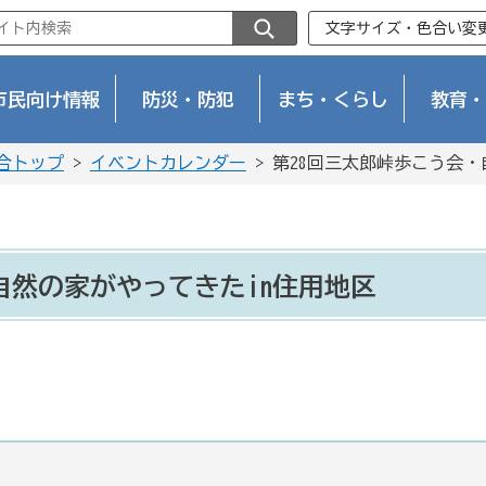
文字サイズ・色合い変
市民向け情報
防災・防犯
まち・くらし
教育・
合トップ
>
イベントカレンダー
> 第28回三太郎峠歩こう会・
自然の家がやってきたin住用地区