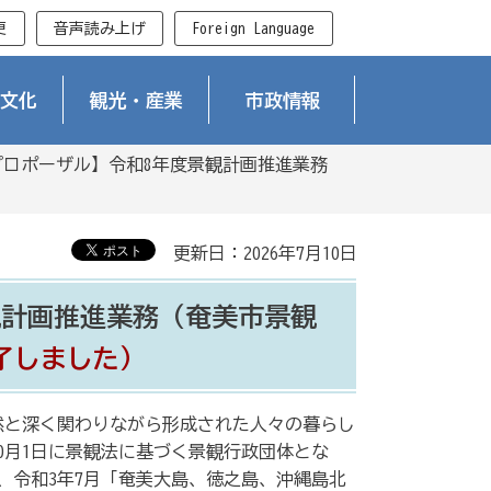
更
音声読み上げ
Foreign Language
文化
観光・産業
市政情報
プロポーザル】令和8年度景観計画推進業務
更新日：2026年7月10日
観計画推進業務（奄美市景観
了しました）
然と深く関わりながら形成された人々の暮らし
0月1日に景観法に基づく景観行政団体とな
、令和3年7月「奄美大島、徳之島、沖縄島北