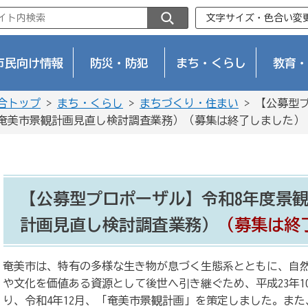
文字サイズ・色合い変
市民向け情報
防災・防犯
まち・くらし
教育・
合トップ
>
まち・くらし
>
まちづくり・住まい
> 【公募型
奄美市景観計画見直し検討調査業務）（募集は終了しました）
【公募型プロポーザル】令和8年度景
計画見直し検討調査業務）
（募集は終
奄美市は、特有の多様な生き物が息づく生態系とともに、自
や文化を価値ある資源として後世へ引き継ぐため、平成23年1
り、令和4年12月、「奄美市景観計画」を策定しました。また