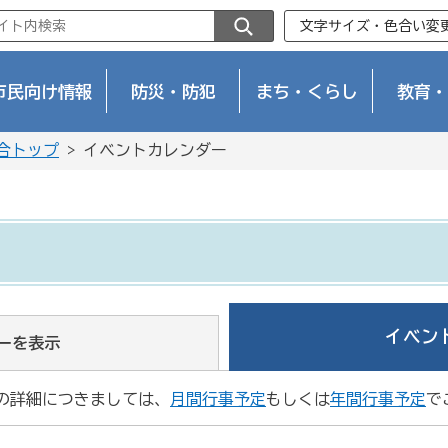
文字サイズ・色合い変
市民向け情報
防災・防犯
まち・くらし
教育・
合トップ
> イベントカレンダー
イベン
ーを表示
の詳細につきましては、
月間行事予定
もしくは
年間行事予定
で