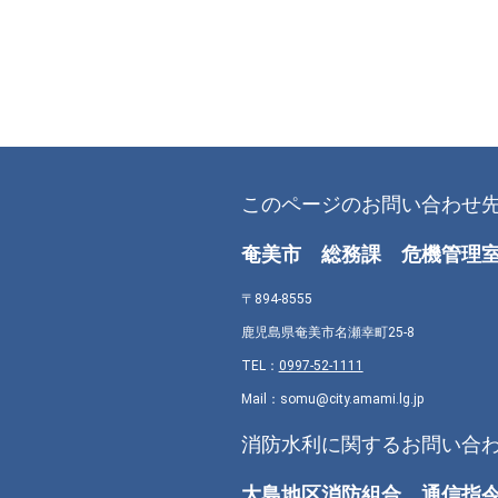
このページのお問い合わせ
奄美市 総務課 危機管理
〒894-8555
鹿児島県奄美市名瀬幸町25-8
TEL：
0997-52-1111
Mail：somu@city.amami.lg.jp
消防水利に関するお問い合
大島地区消防組合 通信指