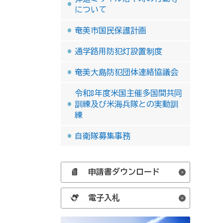
について
奄美市国民保護計画
通学路用防犯灯設置制度
奄美大島防犯団体連絡協議会
令和8年度米国主催多国間共同
訓練及び米海兵隊との実動訓
練
自衛隊募集事務
申請書ダウンロード
電子入札