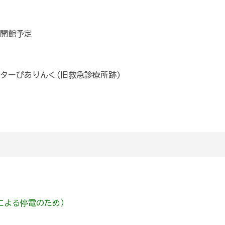
は開館予定
ターぴありんく(旧救急診療所跡)
号による停電のため）