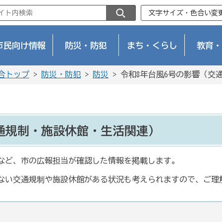
文字サイズ・色合い変
市民向け情報
防災・防犯
まち・くらし
教育・
合トップ
>
防災・防犯
>
防災
> 令和8年台風6号の影響（交
通規制・施設休館・生活関連）
など、市の広報担当が確認した情報を掲載します。
ない交通規制や施設休館がある状況も考えられますので、ご理