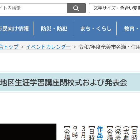
文字サイズ・色合い変
市民向け情報
防災・防犯
まち・くらし
教育・
合トップ
>
イベントカレンダー
> 令和7年度奄美市名瀬・住
用地区生涯学習講座閉校式および発表会