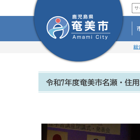
総
令和7年度奄美市名瀬・住