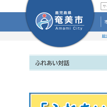
総
ふれあい対話