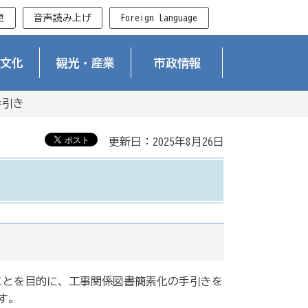
更
音声読み上げ
Foreign Language
文化
観光・産業
市政情報
手引き
更新日：2025年8月26日
ことを目的に、工事関係図書簡素化の手引きを
す。