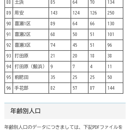
88
土浜
85
64
70
134
89
用安
143
124
126
250
90
喜瀬1区
89
64
66
130
91
喜瀬2区
68
50
51
101
92
喜瀬3区
74
45
51
96
93
打田原
21
20
18
38
94
打田原（鯨浜）
9
7
4
11
95
前肥田
35
25
25
50
96
手花部
82
57
87
144
年齢別人口
年齢別人口のデータにつきましては、下記PDFファイルを