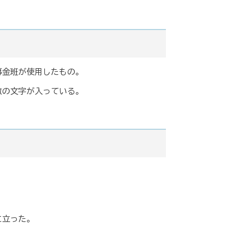
募金班が使用したもの。
徹の文字が入っている。
に立った。