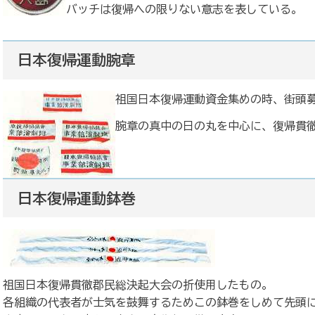
バッチは復帰への限りない意志を表している。
日本復帰運動腕章
祖国日本復帰運動資金集めの時、街頭
腕章の真中の日の丸を中心に、復帰貫
日本復帰運動鉢巻
祖国日本復帰貫徹郡民総決起大会の折使用したもの。
各組織の代表者が士気を鼓舞するためこの鉢巻をしめて先頭