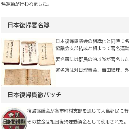
帰運動が行われました。
日本復帰署名簿
日本復帰協議会の組織化と同時に
協議会支部結成と相まって署名運
署名簿には群民の99.8％が署名し
署名簿は対日理事会、吉田総理、
日本復帰貫徹バッチ
復帰協議会が各市町村支部を通じて大島郡民に有
その益金は祖国復帰運動資金として使用された。