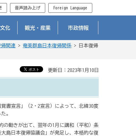
更
音声読み上げ
Foreign Language
文化
観光・産業
市政情報
復帰関連
>
奄美群島日本復帰関係
> 日本復帰
更新日：2023年1月10日
国覚書宣言」（2・2宣言）によって、北緯30度
した。
条約の動きが出て、翌年の1月に講和（平和）条
美大島日本復帰協議会」が発足し、本格的な復