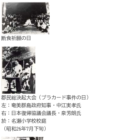
断食祈願の日
郡民総決起大会（プラカード事件の日）
左：奄美群島政府知事・中江実孝氏
右：日本復帰協議会議長・泉芳朗氏
於：名瀬小学校校庭
（昭和26年7月下旬）