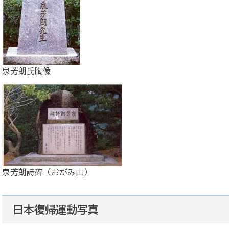
泉芳朗氏胸像
泉芳朗詩碑（おがみ山）
日本復帰運動写真