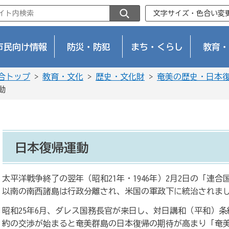
文字サイズ・色合い変
市民向け情報
防災・防犯
まち・くらし
教育・
合トップ
>
教育・文化
>
歴史・文化財
>
奄美の歴史・日本
動
日本復帰運動
太平洋戦争終了の翌年（昭和21年・1946年）2月2日の「連合
以南の南西諸島は行政分離され、米国の軍政下に統治されま
昭和25年6月、ダレス国務長官が来日し、対日講和（平和）
約の交渉が始まると奄美群島の日本復帰の期待が高まり「奄