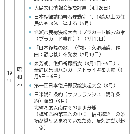
大島文化情報会館を設置（4月26日）
日本復帰請願署名運動完了、14歳以上の住
民の99.8％に達する（5月）
名瀬市民総決起大会（プラカード撤去命令
（プラカード事件））（7月13日）
「日本復帰の歌」（作詞：久野藤盛、作
曲：静忠義）を発表（7月19日）
泉芳朗、復帰祈願断食（8月1日～5日）、
昭
全群民集団ハンガーストライキを実施（8
19
月5日～6日）
和
51
26
第一回日本復帰郡民総決起大会（8月）
日米講和条約（サンフランシスコ講和条
約）調印（9月）
北緯29度以南はそのまま分離
（講和条約第三条の中に「信託統治」の条
項が織り込まれていたため、反対運動が起
こる）