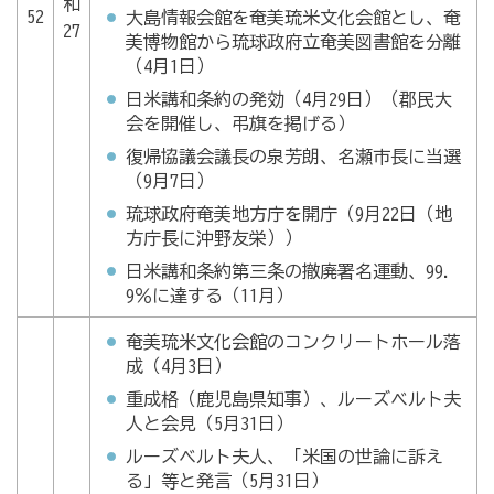
和
52
大島情報会館を奄美琉米文化会館とし、奄
27
美博物館から琉球政府立奄美図書館を分離
（4月1日）
日米講和条約の発効（4月29日）（郡民大
会を開催し、弔旗を掲げる）
復帰協議会議長の泉芳朗、名瀬市長に当選
（9月7日）
琉球政府奄美地方庁を開庁（9月22日（地
方庁長に沖野友栄））
日米講和条約第三条の撤廃署名運動、99.
9％に達する（11月）
奄美琉米文化会館のコンクリートホール落
成（4月3日）
重成格（鹿児島県知事）、ルーズベルト夫
人と会見（5月31日）
ルーズベルト夫人、「米国の世論に訴え
る」等と発言（5月31日）