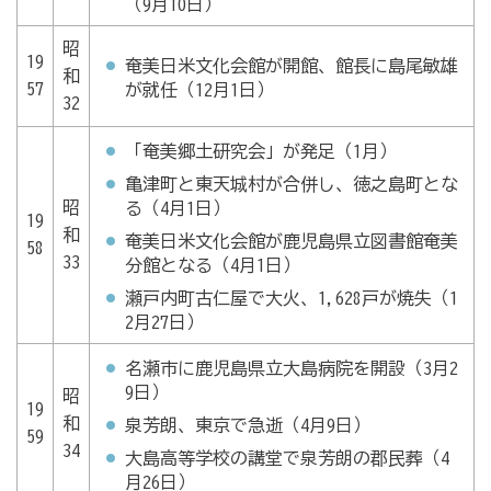
（9月10日）
昭
19
奄美日米文化会館が開館、館長に島尾敏雄
和
57
が就任（12月1日）
32
「奄美郷土研究会」が発足（1月）
亀津町と東天城村が合併し、徳之島町とな
昭
る（4月1日）
19
和
奄美日米文化会館が鹿児島県立図書館奄美
58
33
分館となる（4月1日）
瀬戸内町古仁屋で大火、1,628戸が焼失（1
2月27日）
名瀬市に鹿児島県立大島病院を開設（3月2
9日）
昭
19
和
泉芳朗、東京で急逝（4月9日）
59
34
大島高等学校の講堂で泉芳朗の郡民葬（4
月26日）