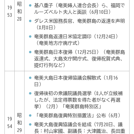
昭
基八重子（奄美婦人連合会長）ら、福岡で
19
和
ルーズベルト夫人と面談（6月10日）
53
28
ダレス米国務長官、奄美群島の返還を声明
（8月8日）
奄美群島返還日米協定調印（12月24日）
（奄美地方庁廃庁式）
奄美群島日本復帰（12月25日）（奄美群島
返還式、大島支庁開庁式、復帰祝賀式典、
提灯行列など）
奄美大島日本復帰協議会解散式（1月16
日）
復帰後初の衆議院議員選挙（8人が立候補
したが、法定得票数を得た者がなく再選
挙）（2月）「奄美群島特別区」
昭
「奄美群島復興特別措置法」公布（6月）
19
和
奄美大島復興協議会を結成（7月20日、議
54
29
長：村山家國、副議長：大津鐵治、長田重