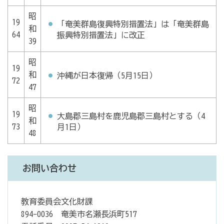
昭
19
「奄美群島復興特別措置法」は「奄美群島
和
64
振興特別措置法」に改正
39
昭
19
和
沖縄が日本復帰（5月15日）
72
47
昭
19
大島郡三島村を鹿児島郡三島村とする（4
和
73
月1日）
48
お問い合わせ
教育委員会文化財課
894-0036 奄美市名瀬長浜町517