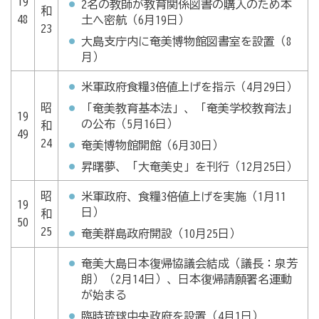
19
2名の教師が教育関係図書の購入のため本
和
48
土へ密航（6月19日）
23
大島支庁内に奄美博物館図書室を設置（8
月）
米軍政府食糧3倍値上げを指示（4月29日）
昭
「奄美教育基本法」、「奄美学校教育法」
19
の公布（5月16日）
和
49
24
奄美博物館開館（6月30日）
昇曙夢、「大奄美史」を刊行（12月25日）
昭
米軍政府、食糧3倍値上げを実施（1月11
19
日）
和
50
25
奄美群島政府開設（10月25日）
奄美大島日本復帰協議会結成（議長：泉芳
朗）（2月14日）、日本復帰請願署名運動
が始まる
臨時琉球中央政府を設置（4月1日）