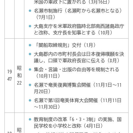
米国の軍政下に置かれる（3月16日）
名瀬市制施行（名瀬町から名瀬市となる）
（7月1日）
大島支庁を米軍政府臨時北部南西諸島政庁
と改称、支庁長を知事とする（10月）
「闇船取締規則」交付（1月）
大島郡内の市町村長会は日本復帰嘆願を決
議し、口頭で軍政府長官に伝える（8月）
昭
集会・言論・出版の自由等を規制される
19
和
（10月11日）
47
22
名瀬で奄美復興博覧会開催（11月1日～11
月20日）
名瀬で第1回奄美体育大会開催（11月11日
～11月30日）
教育制度の改革「6・3・3制」の実施、国
民学校を小学校と改称（4月1日）
昭