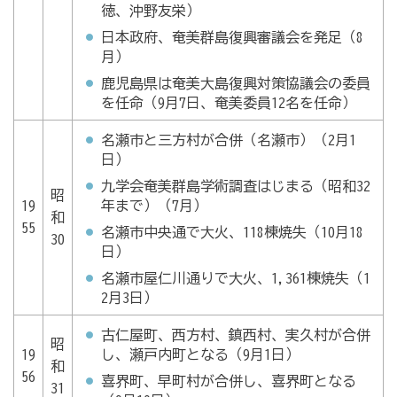
徳、沖野友栄）
日本政府、奄美群島復興審議会を発足（8
月）
鹿児島県は奄美大島復興対策協議会の委員
を任命（9月7日、奄美委員12名を任命）
名瀬市と三方村が合併（名瀬市）（2月1
日）
九学会奄美群島学術調査はじまる（昭和32
昭
19
年まで）（7月）
和
55
名瀬市中央通で大火、118棟焼失（10月18
30
日）
名瀬市屋仁川通りで大火、1,361棟焼失（1
2月3日）
古仁屋町、西方村、鎮西村、実久村が合併
昭
19
し、瀬戸内町となる（9月1日）
和
56
喜界町、早町村が合併し、喜界町となる
31