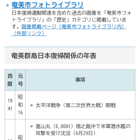
奄美市フォトライブラリ
日本復帰運動関連を含めた過去の画像を「奄美市フォ
トライブラリ」の「歴史」カテゴリに掲載していま
す。
画像掲載ページ（奄美市フォトライブラリ内）
（外部リンク）
奄美群島日本復帰関係の年表
西
元
事項
暦
号
昭
19
和
太平洋戦争（第二次世界大戦）開戦
41
16
富山丸（8,000t）徳之島沖で米軍潜水艦の
攻撃を受け沈没（6月29日）
昭