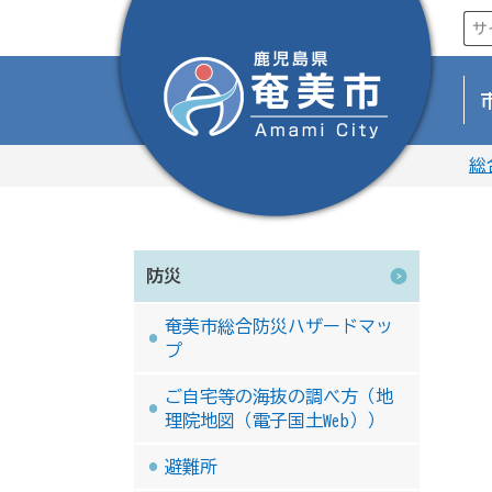
総
防災
奄美市総合防災ハザードマッ
プ
ご自宅等の海抜の調べ方（地
理院地図（電子国土Web））
避難所