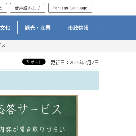
更
音声読み上げ
Foreign Language
文化
観光・産業
市政情報
ビス
更新日：2015年2月2日