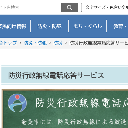
文字サイズ・色合い変
市民向け情報
防災・防犯
まち・くらし
教育・
合トップ
>
防災・防犯
>
防災
> 防災行政無線電話応答サー
防災行政無線電話応答サービス