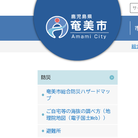
総
防災
奄美市総合防災ハザードマッ
プ
ご自宅等の海抜の調べ方（地
理院地図（電子国土Web））
避難所