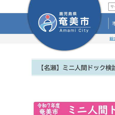
総
【名瀬】ミニ人間ドック検