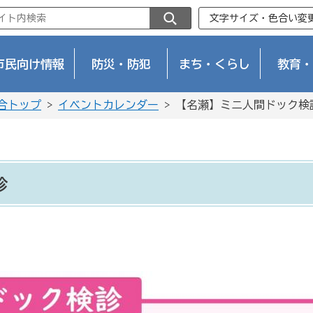
文字サイズ・色合い変
市民向け情報
防災・防犯
まち・くらし
教育・
合トップ
>
イベントカレンダー
> 【名瀬】ミニ人間ドック検
診