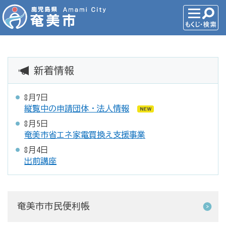
新着情報
8月7日
縦覧中の申請団体・法人情報
8月5日
奄美市省エネ家電買換え支援事業
8月4日
出前講座
奄美市市民便利帳