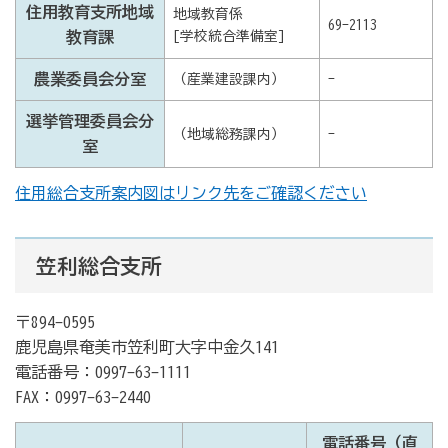
住用教育支所地域
地域教育係
69-2113
教育課
[学校統合準備室]
農業委員会分室
（産業建設課内）
-
選挙管理委員会分
（地域総務課内）
-
室
住用総合支所案内図はリンク先をご確認ください
笠利総合支所
〒894-0595
鹿児島県奄美市笠利町大字中金久141
電話番号：0997-63-1111
FAX：0997-63-2440
電話番号（直