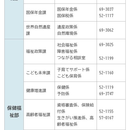
国保年金係
69-3037
国保年金課
国保税係
52-1117
世界自然遺産
遺産政策係
69-3062
課
自然環境係
69-3025
社会福祉係
福祉政策課
障害福祉係
つながる相談室
52-1199
子育てサポート係
こども未来課
52-1160
こども保育係
保健係
52-1119
健康増進課
予防係
69-3747
資格審査係、保険給
保健福
付係
52-1155
高齢者福祉課
祉部
生きがい推進係、高
57-0167
齢者福祉係