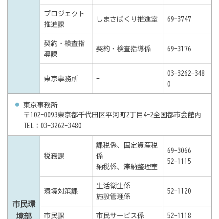
プロジェクト
しまさばくり推進室
69-3747
推進課
契約・検査指
契約・検査指導係
69-3176
導課
03-3262-348
東京事務所
-
0
東京事務所
〒102-0093東京都千代田区平河町2丁目4-2全国都市会館内
TEL：03-3262-3480
課税係、固定資産税
69-3066
税務課
係
52-1115
納税係、滞納整理室
生活衛生係
環境対策課
52-1120
施設管理係
市民環
境部
市民課
市民サービス係
52-1118