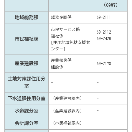
（0997）
地域総務課
総務企画係
69-2111
市民サービス係
69-2112
福祉係
市民福祉課
69-2420
[住用地域包括支援セ
ンター]
産業振興係
産業建設課
69-2178
建設係
土地対策課住用分
-
-
室
下水道課住用分室
（産業建設課内）
-
水道課分室
（産業建設課内）
-
会計課分室
（市民福祉課内）
-