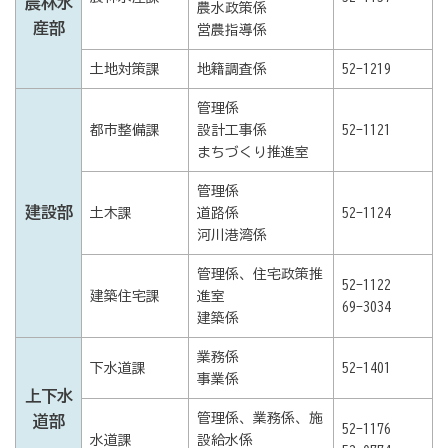
農林水
農水政策係
産部
営農指導係
土地対策課
地籍調査係
52-1219
管理係
都市整備課
設計工事係
52-1121
まちづくり推進室
管理係
建設部
土木課
道路係
52-1124
河川港湾係
管理係、
住宅政策推
52-1122
建築住宅課
進室
69-3034
建築係
業務係
下水道課
52-1401
事業係
上下水
管理係、業務係、施
道部
52-1176
水道課
設給水係