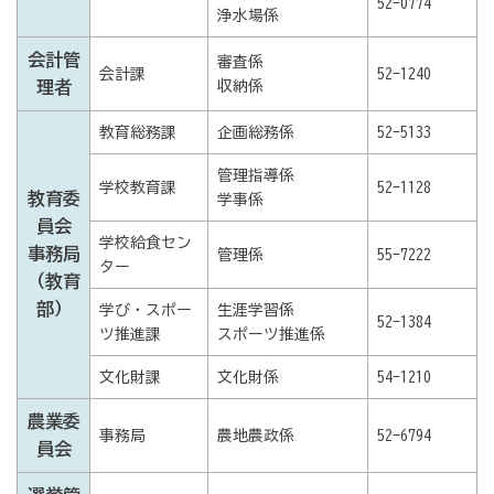
52-0774
浄水場係
会計管
審査係
会計課
52-1240
理者
収納係
教育総務課
企画総務係
52-5133
管理指導係
学校教育課
52-1128
教育委
学事係
員会
学校給食セン
事務局
管理係
55-7222
ター
（教育
部）
学び・スポー
生涯学習係
52-1384
ツ推進課
スポーツ推進係
文化財課
文化財係
54-1210
農業委
事務局
農地農政係
52-6794
員会