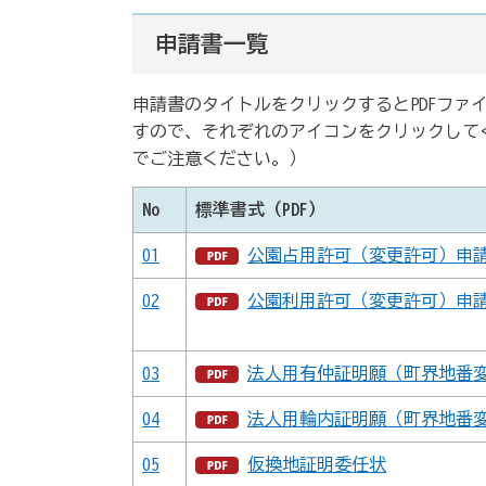
申請書一覧
申請書のタイトルをクリックするとPDFフ
すので、それぞれのアイコンをクリックして
でご注意ください。）
No
標準書式（PDF）
01
公園占用許可（変更許可）申
02
公園利用許可（変更許可）申
03
法人用有仲証明願（町界地番
04
法人用輪内証明願（町界地番
05
仮換地証明委任状