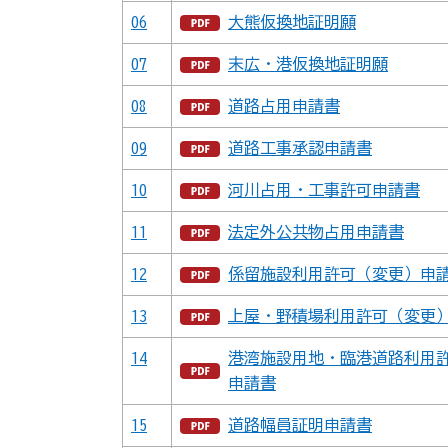
06
大熊仮換地証明願
07
末広・港仮換地証明願
08
道路占用申請書
09
道路工事承認申請書
10
河川占用・工事許可申請書
11
法定外公共物占用申請書
12
係留施設利用許可（変更）申
13
上屋・野積場利用許可（変更
14
港湾施設用地・臨港道路利用
申請書
15
道路幅員証明申請書