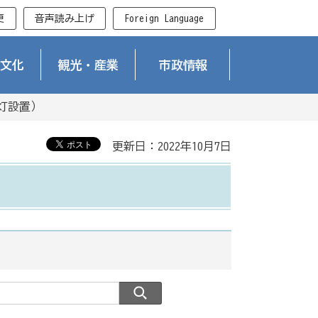
更
音声読み上げ
Foreign Language
文化
観光・産業
市政情報
灯設置）
更新日：2022年10月7日