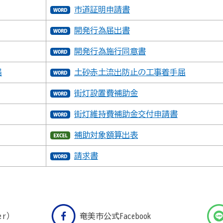
市道証明申請書
開発行為届出書
開発行為施行同意書
届
土砂赤土流出防止の工事着手届
街灯設置費補助金
街灯維持費補助金交付申請書
補助対象額算出表
請求書
er）
奄美市公式Facebook