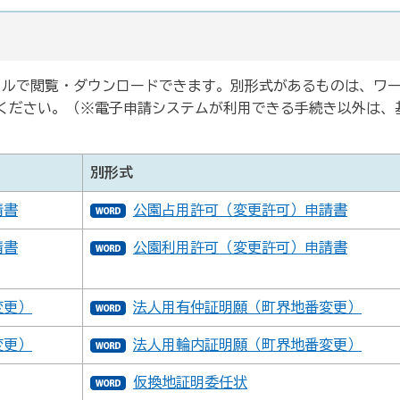
ァイルで閲覧・ダウンロードできます。別形式があるものは、ワ
ください。（※電子申請システムが利用できる手続き以外は、
別形式
請書
公園占用許可（変更許可）申請書
請書
公園利用許可（変更許可）申請書
変更）
法人用有仲証明願（町界地番変更）
変更）
法人用輪内証明願（町界地番変更）
仮換地証明委任状