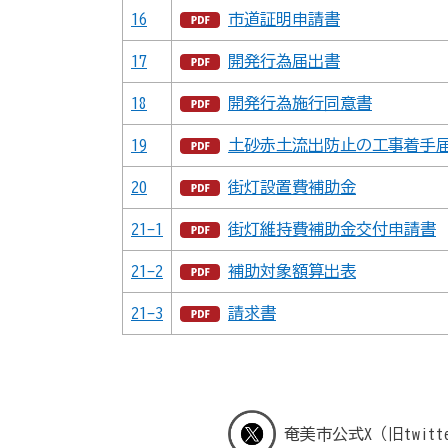
16
市道証明申請書
17
開発行為届出書
18
開発行為施行同意書
19
土砂赤土流出防止の工事着手
20
街灯設置費補助金
21-1
街灯維持費補助金交付申請書
21-2
補助対象額算出表
21-3
請求書
奄美市公式X（旧twitt