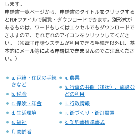
します。
申請書一覧ページから、申請書のタイトルをクリックする
とPDFファイルで閲覧・ダウンロードできます。別形式が
あるものは、ワードもしくはエクセルでもダウンロードで
きますので、それぞれのアイコンをクリックしてくださ
い。（※電子申請システムが利用できる手続き以外は、基
本的に
メール等による申請はできません
のでご注意くださ
い。）
a.戸籍・住民の手続
g.農業
きなど
h.行事の共催（後援）、施設な
b.税金
どの利用
c.保険・年金
i.行政情報
d.生活環境
j.街づくり・街灯設置
e.福祉
k.契約書標準書式
f.高齢者