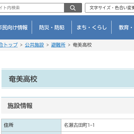
文字サイズ・色合い変
市民向け情報
防災・防犯
まち・くらし
教育・
合トップ
>
公共施設
>
避難所
> 奄美高校
奄美高校
施設情報
住所
名瀬古田町1-1