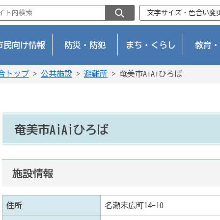
文字サイズ・色合い変
市民向け情報
防災・防犯
まち・くらし
教育・
合トップ
>
公共施設
>
避難所
> 奄美市AiAiひろば
奄美市AiAiひろば
施設情報
住所
名瀬末広町14-10