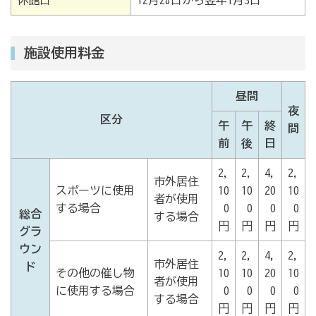
施設使用料金
昼間
夜
区分
午
午
終
間
前
後
日
2,
2,
4,
2,
市外居住
スポーツに使用
10
10
20
10
者が使用
する場合
0
0
0
0
総合
する場合
円
円
円
円
グラ
ウン
2,
2,
4,
2,
市外居住
ド
その他の催し物
10
10
20
10
者が使用
に使用する場合
0
0
0
0
する場合
円
円
円
円