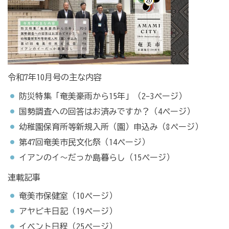
令和7年10月号の主な内容
防災特集「奄美豪雨から15年」（2-3ページ）
国勢調査への回答はお済みですか？（4ページ）
幼稚園保育所等新規入所（園）申込み（8ページ）
第47回奄美市民文化祭（14ページ）
イアンのイ～だっか島暮らし（15ページ）
連載記事
奄美市保健室（10ページ）
アヤビキ日記（19ページ）
イベント日程（25ページ）