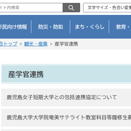
文字サイズ・色合い変
市民向け情報
防災・防犯
まち・くらし
教育・
合トップ
>
観光・産業
> 産学官連携
産学官連携
鹿児島女子短期大学との包括連携協定について
鹿児島大学大学院奄美サテライト教室科目等履修生