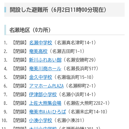
開設した避難所（6月2日11時00分現在）
名瀬地区（0カ所）
【閉鎖】
名瀬中学校
（名瀬真名津町14-1）
【閉鎖】
奄美高校
（名瀬古田町1-1）
【閉鎖】
新川ふれあい館
（名瀬安勝町29）
【閉鎖】
奄美川商ホール
（名瀬長浜町517）
【閉鎖】
金久中学校
（名瀬塩浜町15-10）
【閉鎖】
アマホームPLAZA
（名瀬柳町2-1）
【閉鎖】
伊津部小学校
（名瀬小浜町14-1）
【閉鎖】
上佐大熊集会場
（名瀬佐大熊町2282-1）
【閉鎖】
奄美市AiAiひろば
（名瀬末広町14-10）
【閉鎖】
小湊小学校
（名瀬小湊281）
【閉鎖】
大川小中学校
（名瀬西仲勝1201-3）