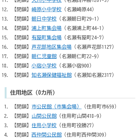
【閉鎖】
崎原小中学校
（名瀬崎原44）
【閉鎖】
朝日中学校
（名瀬朝日町29-1）
【閉鎖】
浦上町集会場
（名瀬浦上町44-1）
【閉鎖】
有屋町集会場
（名瀬有屋町24-7）
【閉鎖】
芦花部地区集会場
（名瀬芦花部1127）
【閉鎖】
朝仁児童館
（名瀬朝仁町22-9）
【閉鎖】
小宿小学校
（名瀬小宿900）
【閉鎖】
知名瀬保健福祉館
（名瀬知名瀬2317）
住用地区（0カ所）
【閉鎖】
市公民館（市集会場）
（住用町市659）
【閉鎖】
山間公民館
（住用町山間418-9）
【閉鎖】
住用小学校
（住用町役勝27）
【閉鎖】
西仲間公民館
（住用町西仲間309）