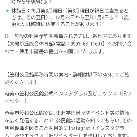
時から午後5時まで
休館日：毎月第3月曜日（第3月曜日が祝日に当たると
きは、その翌日）、12月28日から翌年1月4日まで（変
更または臨時に休館することがあります）
注：施設の利用予約を希望される方は、敷地内にあります
【太陽が丘総合体育館(電話：0997-63-1169)】へお問い合
わせ・使用申請書の提出をお願いいたします。
【笠利公民館業務時間の案内・詳細は以下のSNSにてご確
認ください↓】
奄美市笠利公民館公式インスタグラム及びエックス（旧ツ
イッター）
奄美市笠利公民館では,生涯学習講座やイベント等の情報
を広く発信することで,公民館の活動を知ってもらい,その
利用促進を図ることを目的にInstagram（インスタグラ
ム）及びエックス（旧ツイッター）を運用しております。