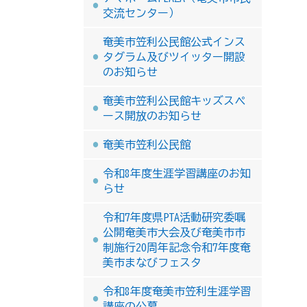
交流センター）
奄美市笠利公民館公式インス
タグラム及びツイッター開設
のお知らせ
奄美市笠利公民館キッズスペ
ース開放のお知らせ
奄美市笠利公民館
令和8年度生涯学習講座のお知
らせ
令和7年度県PTA活動研究委嘱
公開奄美市大会及び奄美市市
制施行20周年記念令和7年度奄
美市まなびフェスタ
令和8年度奄美市笠利生涯学習
講座の公募