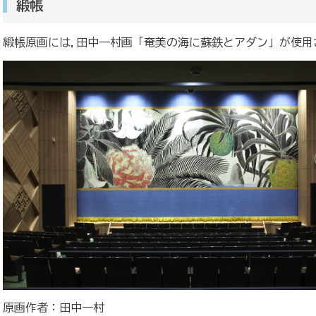
緞帳
緞帳原画には,田中一村画「奄美の海に蘇鉄とアダン」が使用
原画作者：田中一村