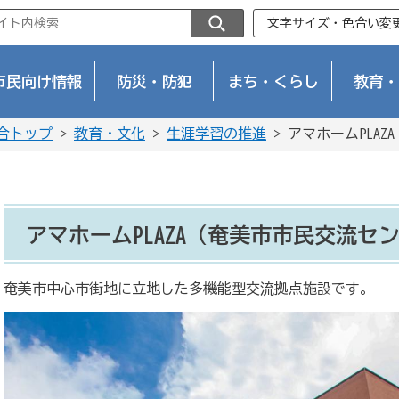
文字サイズ・色合い変
市民向け情報
防災・防犯
まち・くらし
教育・
合トップ
>
教育・文化
>
生涯学習の推進
> アマホームPLA
アマホームPLAZA（奄美市市民交流セ
奄美市中心市街地に立地した多機能型交流拠点施設です。