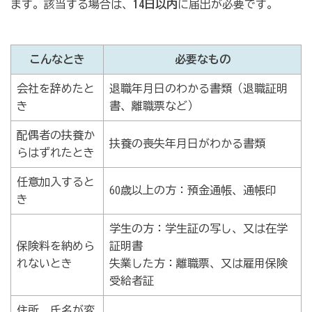
ます。該当する場合は、
14日以内
に届出が必要です。
こんなとき
必要なもの
会社を辞めたと
退職年月日のわかる書類（退職証明
き
書、離職票など）
配偶者の扶養か
扶養の喪失年月日がわかる書類
らはずれたとき
任意加入すると
60歳以上の方：預金通帳、通帳印
き
学生の方：学生証の写し、又は在学
保険料を納めら
証明書
れないとき
失業した方：離職票、又は雇用保険
受給者証
住所、氏名が変