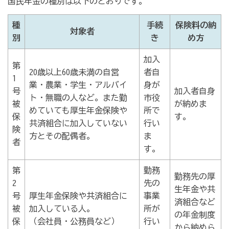
国民年金の種別は以下のとおりです。
種
手続
保険料の納
対象者
別
き
め方
加入
第
20歳以上60歳未満の自営
者自
1
業・農業・学生・アルバイ
身が
号
加入者自身
ト・無職の人など。また勤
市役
被
が納めま
めていても厚生年金保険や
所で
保
す。
共済組合に加入していない
行い
険
方とその配偶者。
ま
者
す。
第
勤務
勤務先の厚
2
先の
生年金や共
号
厚生年金保険や共済組合に
事業
済組合など
被
加入している人。
所が
の年金制度
保
（会社員・公務員など）
行い
から納めら