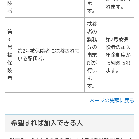
険
ま
れます。
者
す。
扶養
第
者の
3
勤務
第2号被保
号
先の
険者の加入
第2号被保険者に扶養されて
被
事業
年金制度か
いる配偶者。
保
所が
ら納められ
険
行い
ます。
者
ま
す。
ページの先頭に戻る
希望すれば加入できる人