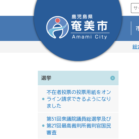
総
選挙
不在者投票の投票用紙をオン
ライン請求できるようになり
ました
第51回衆議院議員総選挙及び
第27回最高裁判所裁判官国民
審査