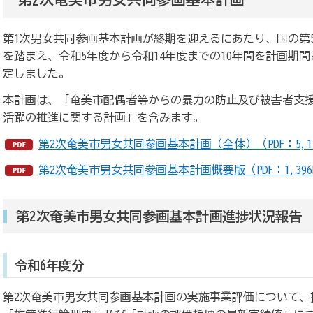
第1次男女共同参画基本計画が終期を迎えるにあたり、国の第
を踏まえ、令和5年度から令和14年度までの10年間を計画期
定しました。
本計画は、「奄美市配偶者等からの暴力の防止及び被害者支
活躍の推進に関する計画」を含みます。
第2次奄美市男女共同参画基本計画（全体）（PDF：5,15
第2次奄美市男女共同参画基本計画概要版（PDF：1,396
第2次奄美市男女共同参画基本計画進捗状況報告
令和6年度分
第2次奄美市男女共同参画基本計画の実施事業評価について、