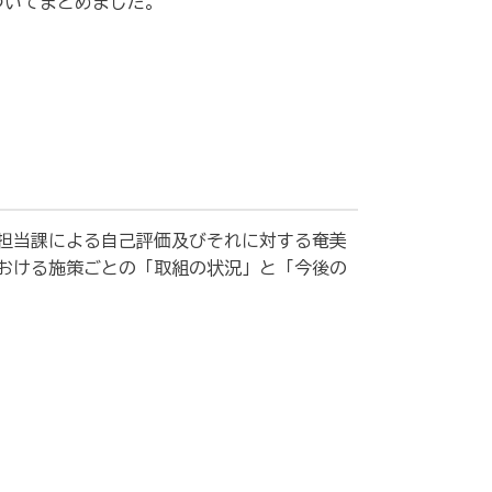
ついてまとめました。
担当課による自己評価及びそれに対する奄美
おける施策ごとの「取組の状況」と「今後の