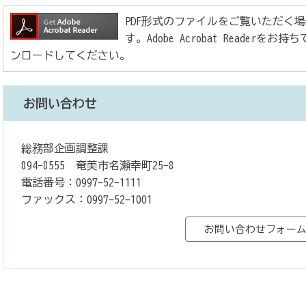
PDF形式のファイルをご覧いただく場合には、
す。Adobe Acrobat Reade
ンロードしてください。
お問い合わせ
総務部企画調整課
894-8555 奄美市名瀬幸町25-8
電話番号：0997-52-1111
ファックス：0997-52-1001