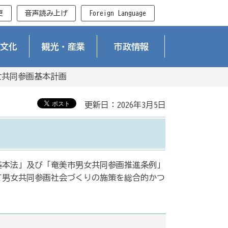
更
音声読み上げ
Foreign Language
文化
観光・産業
市政情報
女共同参画基本計画
更新日：2026年3月5日
基本法」及び「奄美市男女共同参画推進条例」
て男女共同参画社会づくりの施策を総合的かつ