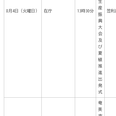
生
産
8月4日（火曜日）
在庁
13時30分
笠利
振
興
大
会
及
び
夏
植
推
進
出
発
式
奄
美
市