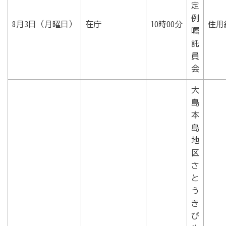
定
例
8月3日（月曜日）
在庁
10時00分
住用
嘱
託
員
会
大
島
本
島
地
区
さ
と
う
き
び