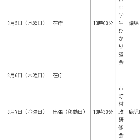
中
学
8月5日（水曜日）
在庁
13時00分
生
議場
ひ
か
り
議
会
8月6日（木曜日）
在庁
市
町
村
8月7日（金曜日）
出張（移動日）
13時30分
政
鹿児
研
修
会