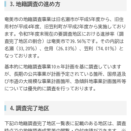
3.地籍調査の進め方
奄美市の地籍調査事業は旧名瀬市が平成5年度から、旧住
用村が平成4年度、旧笠利町が平成2年度から実施しており
ます。令和7年度末現在の要調査地区における進捗率（調
査完了地区の割合）は奄美市で39.56％です。その内訳は
名瀬（33,20％）、住用（26.83％）、笠利（74.01％）と
なっております。
基本的に地籍調査事業10ヵ年計画を基に調査しています
が、長期の公共事業が計画予定されている箇所、国県道及
び市道の大規模な事業計画箇所、急傾斜地事業計画箇所等
については優先的に調査を行っております。
4.調査完了地区
下記の地籍調査完了地区一覧表に記載のある地区は、調査
時点での地籍調査成果等の閲覧・交付申請ができます。※