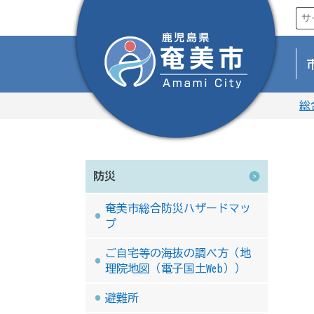
総
防災
奄美市総合防災ハザードマッ
プ
ご自宅等の海抜の調べ方（地
理院地図（電子国土Web））
避難所