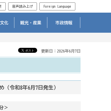
更
音声読み上げ
Foreign Language
文化
観光・産業
市政情報
更新日：2026年6月7日
（令和8年6月7日発生）
0分＞