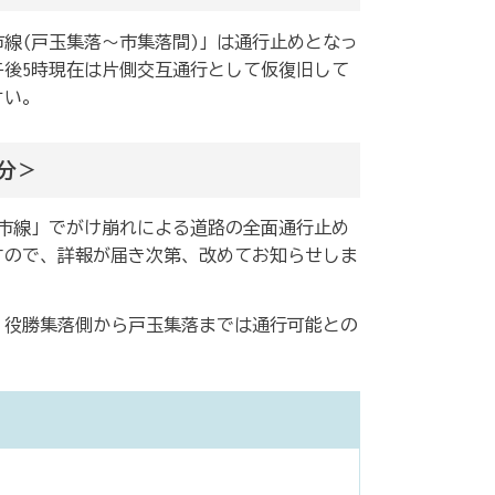
市線(戸玉集落～市集落間)」は通行止めとなっ
午後5時現在は片側交互通行として仮復旧して
さい。
2分＞
・市線」でがけ崩れによる道路の全面通行止め
すので、詳報が届き次第、改めてお知らせしま
、役勝集落側から戸玉集落までは通行可能との