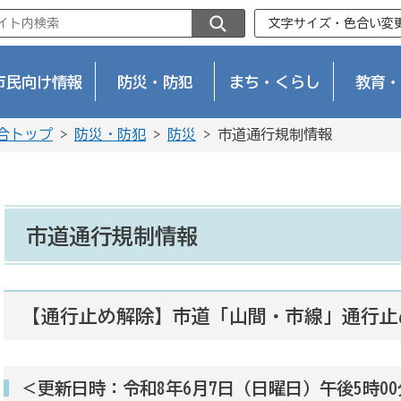
文字サイズ・色合い変
市民向け情報
防災・防犯
まち・くらし
教育・
合トップ
>
防災・防犯
>
防災
> 市道通行規制情報
市道通行規制情報
【通行止め解除】市道「山間・市線」通行止め
＜更新日時：令和8年6月7日（日曜日）午後5時0