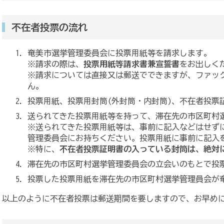
不在者投票の流れ
奄美市選挙管理委員会に投票用紙等を請求します。
※請求の際は、
投票用紙等請求書兼宣誓書
をお出しく
※請求については直接又は郵送でできますが、ファッ
ん。
投票用紙、投票用封筒(外封筒・内封筒)、不在者投票
送られてきた投票用紙等を持って、滞在先の市区町村
※送られてきた投票用紙等は、事前に記入などはせず
管理委員会にお持ちください。投票用紙に事前に記入
※特に、
不在者投票証明書の入っている封筒は、絶対
滞在先の市区町村選挙管理委員会の立会いのもとで投
投票した投票用紙を滞在先の市区町村選挙管理員会が
以上のように不在者投票は郵送期間を要しますので、お早め