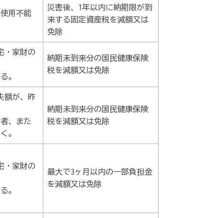
災害後、1年以内に納期限が到
は使用不能
来する固定資産税を減額又は
免除
宅・家財の
納期未到来分の国民健康保険
税を減額又は免除
限る。
失額が、昨
納期未到来分の国民健康保険
る者、また
税を減額又は免除
除く。
宅・家財の
最大で3ヶ月以内の一部負担金
を減額又は免除
限る。