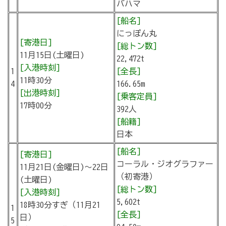
バハマ
[船名]
にっぽん丸
[寄港日]
[総トン数]
11月15日(土曜日)
22,472t
[入港時刻]
1
[全長]
11時30分
4
166.65m
[出港時刻]
[乗客定員]
17時00分
392人
[船籍]
日本
[船名]
[寄港日]
コーラル・ジオグラファー
11月21日(金曜日)～22日
（初寄港）
(土曜日)
[総トン数]
[入港時刻]
5,602t
18時30分すぎ（11月21
1
[全長]
日）
5