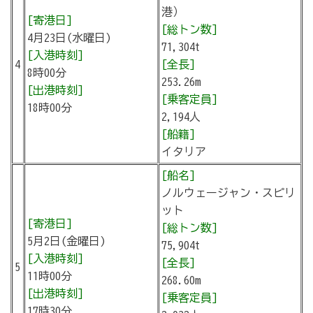
港）
[寄港日]
[総トン数]
4月23日(水曜日)
71,304t
[入港時刻]
4
[全長]
8時00分
253.26m
[出港時刻]
[乗客定員]
18時00分
2,194人
[船籍]
イタリア
[船名]
ノルウェージャン・スピリ
ット
[寄港日]
[総トン数]
5月2日(金曜日)
75,904t
[入港時刻]
[全長]
5
11時00分
268.60m
[出港時刻]
[乗客定員]
17時30分