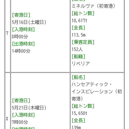
ミネルヴァ（初寄港）
[総トン数]
[寄港日]
10,617t
5月16日(土曜日)
[全長]
[入港時刻]
7
113.5m
8時00分
[乗客定員]
[出港時刻]
152人
14時00分
[船籍]
リベリア
[船名]
ハンセアティック・
インスピレーション（初
寄港）
[寄港日]
[総トン数]
5月21日(木曜日)
15,650t
[入港時刻]
8
[全長]
7時00分
139m