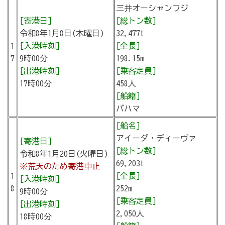
三井オーシャンフジ
[寄港日]
[総トン数]
令和8年1月8日(木曜日)
32,477t
1
[入港時刻]
[全長]
7
9時00分
198.15m
[出港時刻]
[乗客定員]
17時00分
458人
[船籍]
バハマ
[船名]
アイーダ・ディーヴァ
[寄港日]
[総トン数]
令和8年1月20日(火曜日)
69,203t
※荒天のため寄港中止
1
[全長]
[入港時刻]
8
252m
9時00分
[乗客定員]
[出港時刻]
2,050人
18時00分