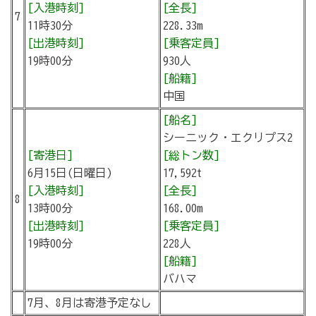
[入港時刻]
[全長]
7
11時30分
228.33m
[出港時刻]
[乗客定員]
19時00分
930人
[船籍]
中国
[船名]
シーニック・エクリプス2
[寄港日]
[総トン数]
6月15日(日曜日)
17,592t
[入港時刻]
[全長]
8
13時00分
168.00m
[出港時刻]
[乗客定員]
19時00分
228人
[船籍]
バハマ
7月、8月は寄港予定なし