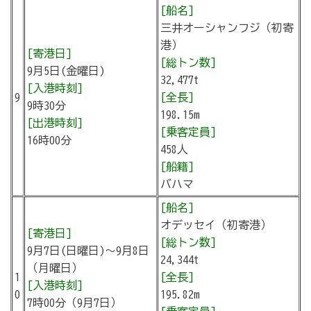
[船名]
三井オーシャンフジ（初寄
港）
[寄港日]
[総トン数]
9月5日(金曜日)
32,477t
[入港時刻]
9
[全長]
9時30分
198.15m
[出港時刻]
[乗客定員]
16時00分
458人
[船籍]
バハマ
[船名]
オデッセイ（初寄港）
[寄港日]
[総トン数]
9月7日(日曜日)～9月8日
24,344t
（月曜日）
1
[全長]
[入港時刻]
0
195.82m
7時00分（9月7日）