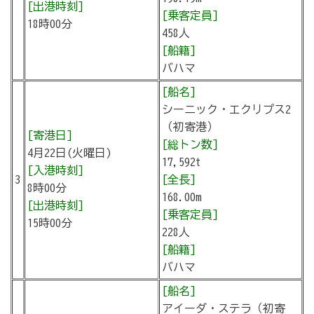
[出港時刻]
[乗客定員]
18時00分
458人
[船籍]
バハマ
[船名]
シーニック・エクリプス2
（初寄港）
[寄港日]
[総トン数]
4月22日(火曜日)
17,592t
[入港時刻]
3
[全長]
8時00分
168.00m
[出港時刻]
[乗客定員]
15時00分
228人
[船籍]
バハマ
[船名]
アイーダ・ステラ（初寄