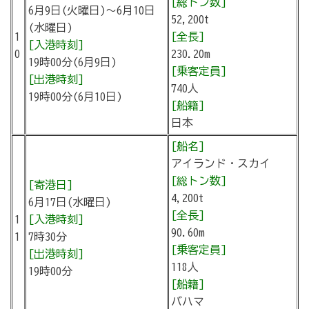
[総トン数]
6月9日(火曜日)～6月10日
52,200t
(水曜日)
1
[全長]
[入港時刻]
0
230.20m
19時00分(6月9日)
[乗客定員]
[出港時刻]
740人
19時00分(6月10日)
[船籍]
日本
[船名]
アイランド・スカイ
[総トン数]
[寄港日]
4,200t
6月17日(水曜日)
[全長]
1
[入港時刻]
90.60m
1
7時30分
[乗客定員]
[出港時刻]
118人
19時00分
[船籍]
バハマ