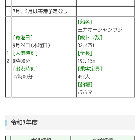
7月、8月は寄港予定なし
[船名]
三井オーシャンフジ
[寄港日]
[総トン数]
9月24日(木曜日)
32,477t
1
[入港時刻]
[全長]
2
8時00分
198.15m
[出港時刻]
[乗客定員]
17時00分
458人
[船籍]
バハマ
令和7年度