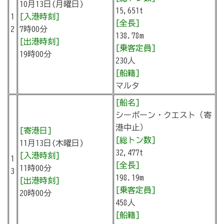
10月13日(月曜日)
15,651t
1
[入港時刻]
[全長]
2
7時00分
138.78m
[出港時刻]
[乗客定員]
19時00分
230人
[船籍]
マルタ
[船名]
シーボーン・クエスト（寄
港中止）
[寄港日]
[総トン数]
11月13日(木曜日)
32,477t
[入港時刻]
1
[全長]
11時00分
3
198.19m
[出港時刻]
[乗客定員]
20時00分
458人
[船籍]