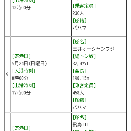
[出港時刻]
[乗客定員]
18時00分
230人
[船籍]
バハマ
[船名]
三井オーシャンフジ
[寄港日]
[総トン数]
5月24日(日曜日)
32,477t
[入港時刻]
[全長]
9
8時00分
198.15m
[出港時刻]
[乗客定員]
17時00分
458人
[船籍]
バハマ
[船名]
飛鳥III
[寄港日]