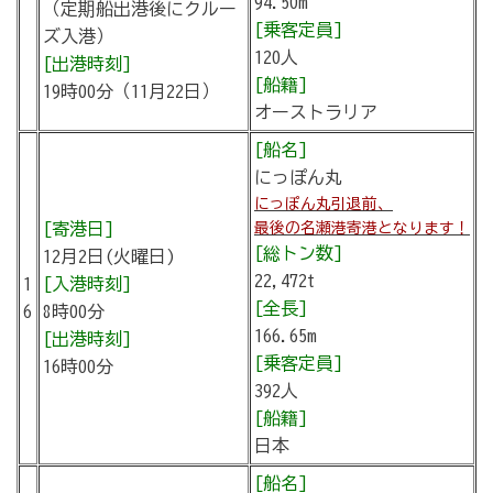
94.50m
（定期船出港後にクルー
[乗客定員]
ズ入港）
120人
[出港時刻]
[船籍]
19時00分（11月22日）
オーストラリア
[船名]
にっぽん丸
にっぽん丸引退前、
[寄港日]
最後の名瀬港寄港となります！
[総トン数]
12月2日(火曜日)
22,472t
1
[入港時刻]
[全長]
6
8時00分
166.65m
[出港時刻]
[乗客定員]
16時00分
392人
[船籍]
日本
[船名]