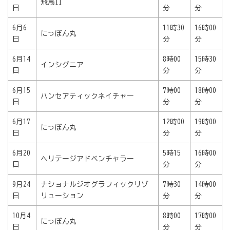
飛鳥II
日
分
分
6月6
11時30
16時00
にっぽん丸
日
分
分
6月14
8時00
15時30
インシグニア
日
分
分
6月15
7時00
18時00
ハンセアティックネイチャー
日
分
分
6月17
12時00
19時00
にっぽん丸
日
分
分
6月20
5時15
16時00
ヘリテージアドベンチャラー
日
分
分
9月24
ナショナルジオグラフィックリゾ
7時30
14時00
日
リューション
分
分
10月4
8時00
17時00
にっぽん丸
日
分
分