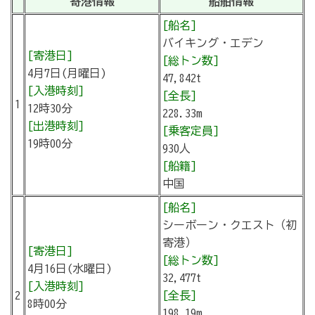
寄港情報
船舶情報
[船名]
バイキング・エデン
[寄港日]
[総トン数]
4月7日(月曜日)
47,842t
[入港時刻]
[全長]
1
12時30分
228.33m
[出港時刻]
[乗客定員]
19時00分
930人
[船籍]
中国
[船名]
シーボーン・クエスト（初
寄港）
[寄港日]
[総トン数]
4月16日(水曜日)
32,477t
[入港時刻]
2
[全長]
8時00分
198.19m