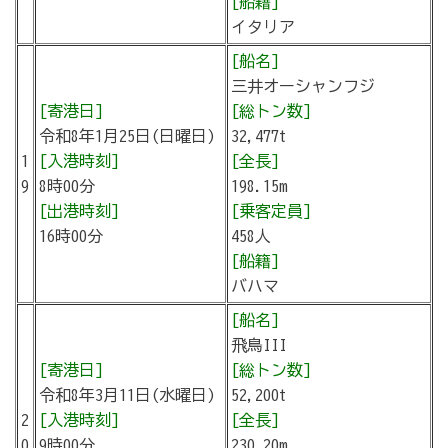
[船籍]
イタリア
[船名]
三井オーシャンフジ
[寄港日]
[総トン数]
令和8年1月25日(日曜日)
32,477t
1
[入港時刻]
[全長]
9
8時00分
198.15m
[出港時刻]
[乗客定員]
16時00分
458人
[船籍]
バハマ
[船名]
飛鳥III
[寄港日]
[総トン数]
令和8年3月11日(水曜日)
52,200t
2
[入港時刻]
[全長]
0
9時00分
230.20m