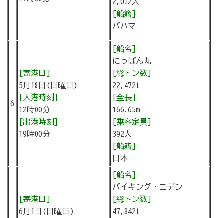
2,032人
[船籍]
バハマ
[船名]
にっぽん丸
[寄港日]
[総トン数]
5月18日(日曜日)
22,472t
[入港時刻]
[全長]
6
12時00分
166.65m
[出港時刻]
[乗客定員]
19時00分
392人
[船籍]
日本
[船名]
バイキング・エデン
[寄港日]
[総トン数]
6月1日(日曜日)
47,842t