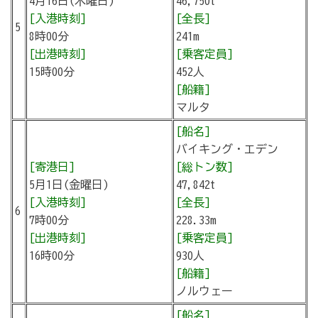
4月16日(木曜日)
46,750t
[入港時刻]
[全長]
5
8時00分
241m
[出港時刻]
[乗客定員]
15時00分
452人
[船籍]
マルタ
[船名]
バイキング・エデン
[寄港日]
[総トン数]
5月1日(金曜日)
47,842t
[入港時刻]
[全長]
6
7時00分
228.33m
[出港時刻]
[乗客定員]
16時00分
930人
[船籍]
ノルウェー
[船名]