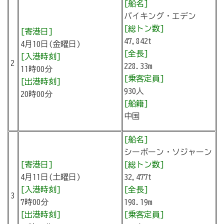
[船名]
バイキング・エデン
[総トン数]
[寄港日]
47,842t
4月10日(金曜日)
[全長]
[入港時刻]
2
228.33m
11時00分
[乗客定員]
[出港時刻]
930人
20時00分
[船籍]
中国
[船名]
シーボーン・ソジャーン
[寄港日]
[総トン数]
4月11日(土曜日)
32,477t
[入港時刻]
[全長]
3
7時00分
198.19m
[出港時刻]
[乗客定員]