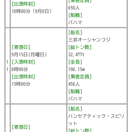
[乗客定員]
[出港時刻]
650人
18時00分（9月8日）
[船籍]
バハマ
[船名]
三井オーシャンフジ
[寄港日]
[総トン数]
9月15日(月曜日)
32,477t
1
[入港時刻]
[全長]
1
8時00分
198.15m
[出港時刻]
[乗客定員]
15時00分
458人
[船籍]
バハマ
[船名]
ハンセアティック・スピリ
ット
[寄港日]
[総トン数]