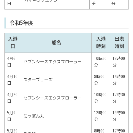
バイキングエデン
日
分
分
令和5年度
入港
入港
出港
船名
日
時刻
時刻
4月6
10時30
18時00
セブンシーズエクスプローラー
日
分
分
4月10
8時00
14時00
スターブリーズ
日
分
分
4月20
10時00
17時30
セブンシーズエクスプローラー
日
分
分
5月9
12時00
19時00
にっぽん丸
日
分
分
5月29
8時00
17時00