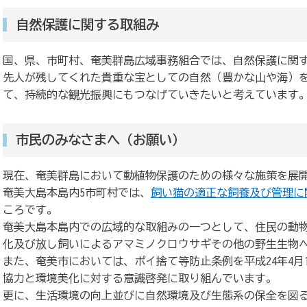
自然保護に関する取組み
国、県、市町村、奄美群島広域事務組合では、自然保護に関
先人が残してくれた貴重な宝としての自然（豊かな山や海）
て、持続的な観光振興にもつなげていきたいと考えています
市民のみなさまへ（お願い）
現在、奄美群島において動植物保護のための様々な施策を展
奄美大島本島内5市町村では、
飼い猫の適正な飼養及び管理に
ころです。
奄美大島本島内での広域的な取組みの一つとして、住民の動
化及び放し飼いによるアマミノクロウサギその他の野生生物
また、奄美市においては、ポイ捨て等防止条例を平成24年4
協力と環境美化に対する意識啓発に取り組んでいます。
更に、生活環境の向上並びに自然環境及び生態系の保全を図