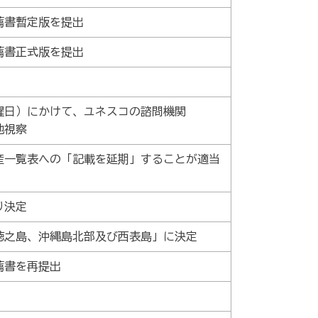
薦書暫定版を提出
薦書正式版を提出
（金曜日）にかけて、ユネスコの諮問機関
地視察
遺産一覧表への「記載を延期」することが適当
り決定
徳之島、沖縄島北部及び西表島」に決定
薦書を再提出