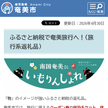
更新日：2026年4月30日
ふるさと納税で奄美旅行へ！(旅
行系返礼品)
「
物
」のイメージが強いふるさと納税の返礼品。
奄美市では、旅行に使える
クーポン券
や
宿泊チケット
、
体