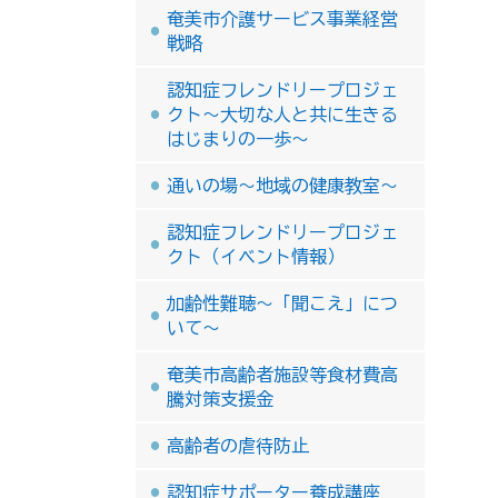
奄美市介護サービス事業経営
戦略
認知症フレンドリープロジェ
クト～大切な人と共に生きる
はじまりの一歩～
通いの場～地域の健康教室～
認知症フレンドリープロジェ
クト（イベント情報）
加齢性難聴～「聞こえ」につ
いて～
奄美市高齢者施設等食材費高
騰対策支援金
高齢者の虐待防止
認知症サポーター養成講座