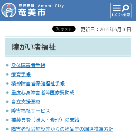
更新日：2015年6月10日
障がい者福祉
身体障害者手帳
療育手帳
精神障害者保健福祉手帳
重度心身障害者等医療費助成
自立支援医療
障害福祉サービス
補装具費（購入・修理）の支給
障害者就労施設等からの物品等の調達推進方針