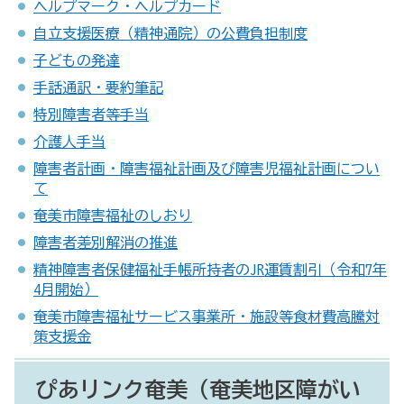
ヘルプマーク・ヘルプカード
自立支援医療（精神通院）の公費負担制度
子どもの発達
手話通訳・要約筆記
特別障害者等手当
介護人手当
障害者計画・障害福祉計画及び障害児福祉計画につい
て
奄美市障害福祉のしおり
障害者差別解消の推進
精神障害者保健福祉手帳所持者のJR運賃割引（令和7年
4月開始）
奄美市障害福祉サービス事業所・施設等食材費高騰対
策支援金
ぴあリンク奄美（奄美地区障がい